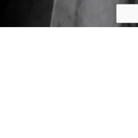
PHOTOGRAPHIE PROFESSIONNELLE
DÉCOUVREZ MES
RÉALISATIONS
Vous souhaitez en savoir plus sur
mes
compétences
en
photographie
professionnelle
?
Apercevez en détails mes nombreuses
réalisations
, classées par thème !